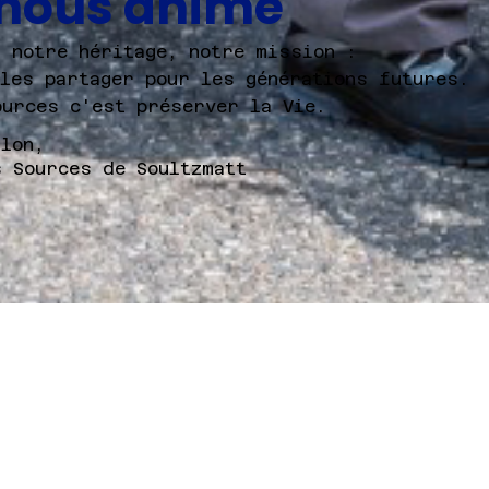
 nous anime
t notre héritage, notre mission :
 les partager pour les générations futures.
ources c'est préserver la Vie.
llon,
s Sources de Soultzmatt