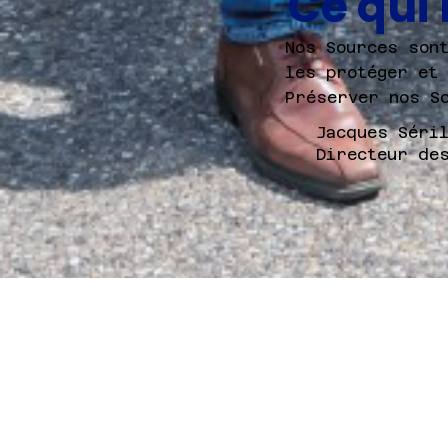
Ce qui
Nos Sources son
les protéger et
Préserver nos S
Jacques Séri
Directeur de